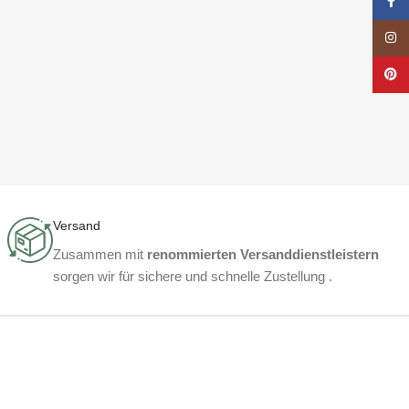
Face
Insta
Pinte
Versand
Zusammen mit
renommierten Versanddienstleistern
sorgen wir für sichere und schnelle Zustellung .