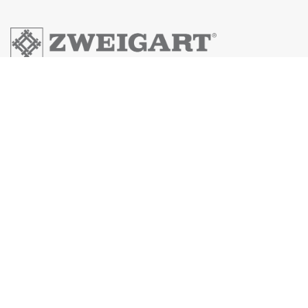
Zweigart & Sawitzki GmbH & Co.KG
Fronäckerstraße 50
Tel: +49(0) 7031-7955
Mail: info@zweigart.de
IMPRESSUM
DATENSCHUTZERKLÄRUNG
AGB