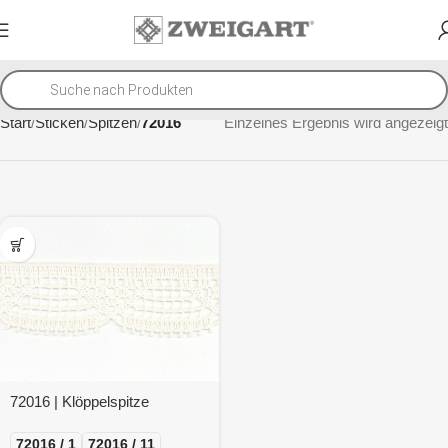
Start
Sticken
Spitzen
72016
Einzelnes Ergebnis wird angezeigt
72016 | Klöppelspitze
72016 / 1
72016 / 11