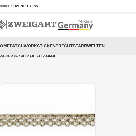
ontakt:
+49 7031 7955
HOME
PATCHWORK
STICKEN
PRECUTS
FARBWELTEN
Start
Sticken
Spitzen
72026