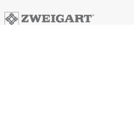
Zweigart & Sawitzki GmbH & Co.KG
Fronäckerstraße 50
Tel: +49(0) 7031-7955
Mail: info@zweigart.de
IMPRESSUM
DATENSCHUTZERKLÄRUNG
AGB