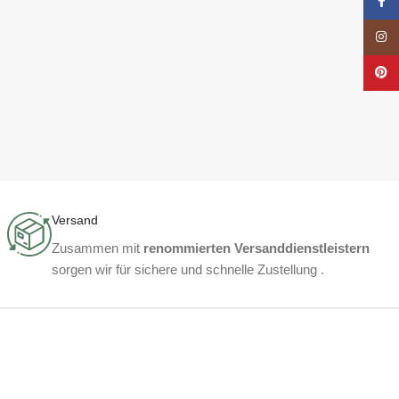
Face
Insta
Pinte
Versand
Zusammen mit
renommierten Versanddienstleistern
sorgen wir für sichere und schnelle Zustellung .