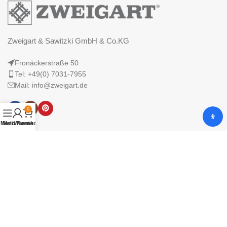
Zweigart & Sawitzki GmbH & Co.KG
Fronäckerstraße 50
Tel: +49(0) 7031-7955
Mail: info@zweigart.de
0
Menü
Mein Konto
Warenkorb
IMPRESSUM
DATENSCHUTZERKLÄRUNG
AGB
© 2025 Zweigart & Sawitzki GmbH & Co. KG