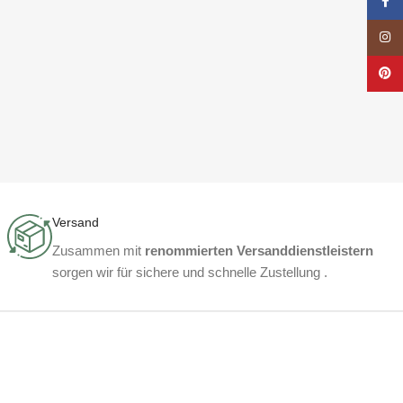
Face
Insta
Pinte
Versand
Zusammen mit
renommierten Versanddienstleistern
sorgen wir für sichere und schnelle Zustellung .