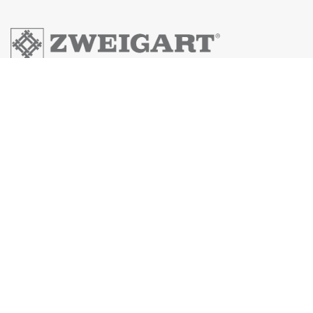
Zweigart & Sawitzki GmbH & Co.KG
Fronäckerstraße 50
Tel: +49(0) 7031-7955
Mail: info@zweigart.de
IMPRESSUM
DATENSCHUTZERKLÄRUNG
AGB