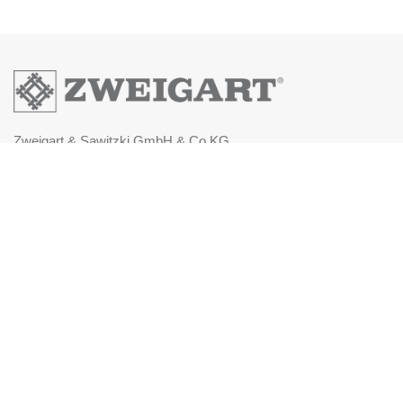
Zweigart & Sawitzki GmbH & Co.KG
Fronäckerstraße 50
Tel: +49(0) 7031-7955
Mail: info@zweigart.de
IMPRESSUM
DATENSCHUTZERKLÄRUNG
AGB