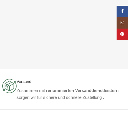
Face
Insta
Pinte
Versand
Zusammen mit
renommierten Versanddienstleistern
sorgen wir für sichere und schnelle Zustellung .