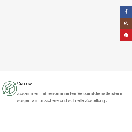
Face
Insta
Pinte
Versand
Zusammen mit
renommierten Versanddienstleistern
sorgen wir für sichere und schnelle Zustellung .