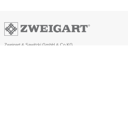
Zweigart & Sawitzki GmbH & Co.KG
Fronäckerstraße 50
Tel: +49(0) 7031-7955
Mail: info@zweigart.de
IMPRESSUM
DATENSCHUTZERKLÄRUNG
AGB