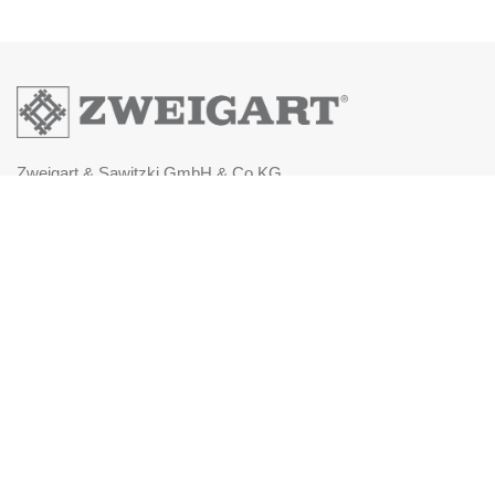
Zweigart & Sawitzki GmbH & Co.KG
Fronäckerstraße 50
Tel: +49(0) 7031-7955
Mail: info@zweigart.de
IMPRESSUM
DATENSCHUTZERKLÄRUNG
AGB