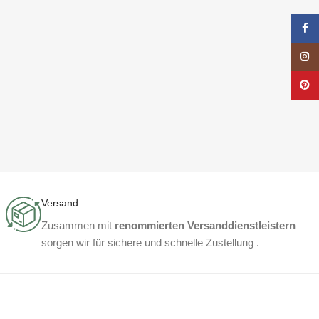
Face
Insta
Pinte
Versand
Zusammen mit
renommierten Versanddienstleistern
sorgen wir für sichere und schnelle Zustellung .