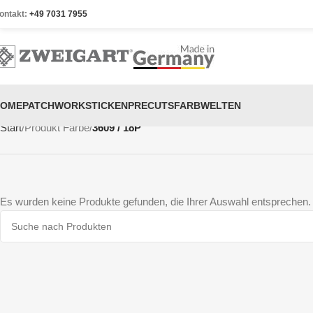
ontakt:
+49 7031 7955
HOME
PATCHWORK
STICKEN
PRECUTS
FARBWELTEN
Start
Produkt Farbe
3609 / 18P
Es wurden keine Produkte gefunden, die Ihrer Auswahl entsprechen.