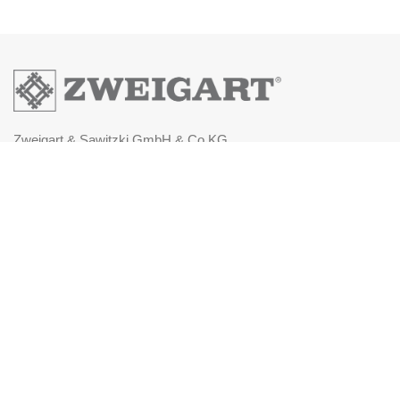
Zweigart & Sawitzki GmbH & Co.KG
Fronäckerstraße 50
Tel: +49(0) 7031-7955
Mail: info@zweigart.de
IMPRESSUM
DATENSCHUTZERKLÄRUNG
AGB