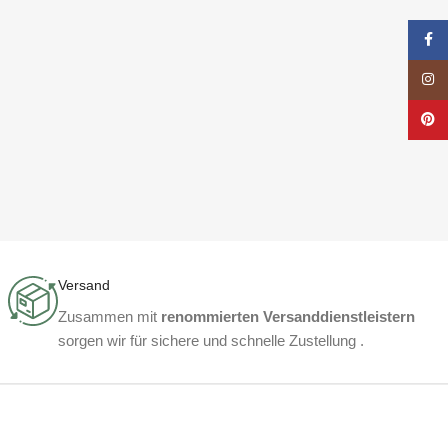
Face
Insta
Pinte
Versand
Zusammen mit
renommierten Versanddienstleistern
sorgen wir für sichere und schnelle Zustellung .