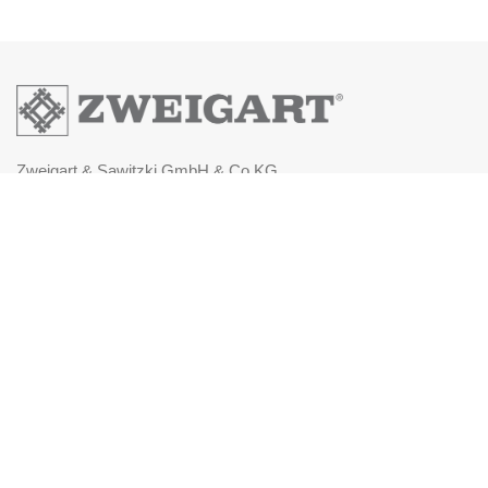
Zweigart & Sawitzki GmbH & Co.KG
Fronäckerstraße 50
Tel: +49(0) 7031-7955
Mail: info@zweigart.de
IMPRESSUM
DATENSCHUTZERKLÄRUNG
AGB