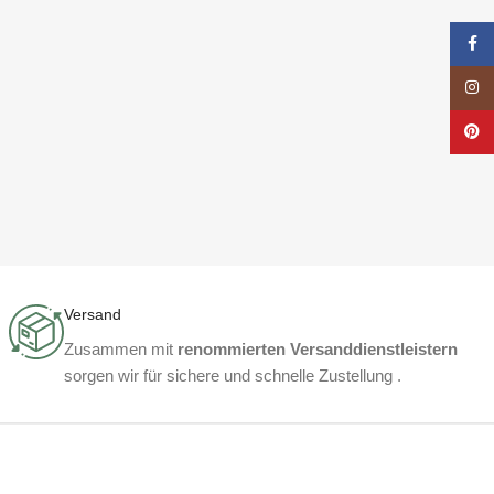
Face
Insta
Pinte
Versand
Zusammen mit
renommierten Versanddienstleistern
sorgen wir für sichere und schnelle Zustellung .