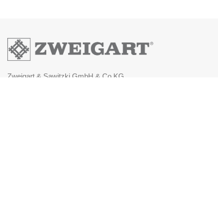
Zweigart & Sawitzki GmbH & Co.KG
Fronäckerstraße 50
Tel: +49(0) 7031-7955
Mail: info@zweigart.de
IMPRESSUM
DATENSCHUTZERKLÄRUNG
AGB