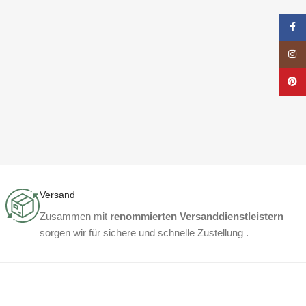
Face
Insta
Pinte
Versand
Zusammen mit
renommierten Versanddienstleistern
sorgen wir für sichere und schnelle Zustellung .