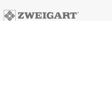
Zweigart & Sawitzki GmbH & Co.KG
Fronäckerstraße 50
Tel: +49(0) 7031-7955
Mail: info@zweigart.de
IMPRESSUM
DATENSCHUTZERKLÄRUNG
AGB