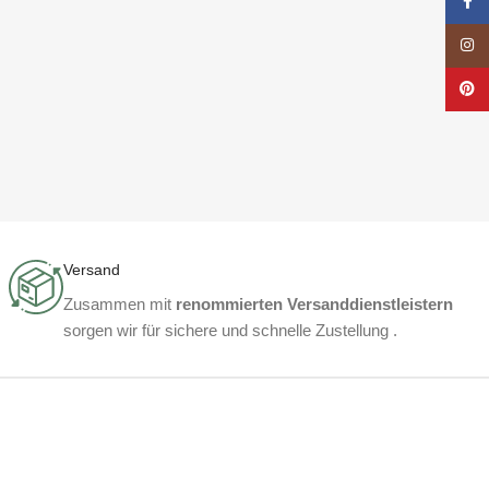
Face
Insta
Pinte
Versand
Zusammen mit
renommierten Versanddienstleistern
sorgen wir für sichere und schnelle Zustellung .