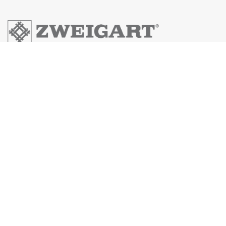
Zweigart & Sawitzki GmbH & Co.KG
Fronäckerstraße 50
Tel: +49(0) 7031-7955
Mail: info@zweigart.de
IMPRESSUM
DATENSCHUTZERKLÄRUNG
AGB