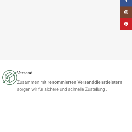
Face
Insta
Pinte
Versand
Zusammen mit
renommierten Versanddienstleistern
sorgen wir für sichere und schnelle Zustellung .