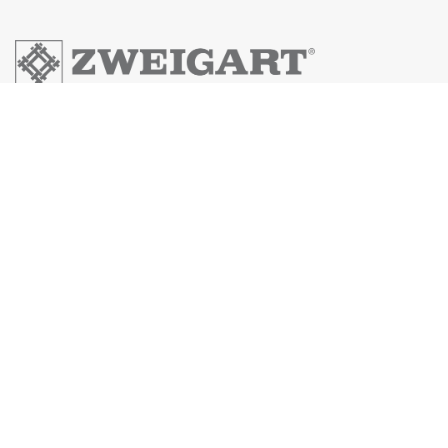
Zweigart & Sawitzki GmbH & Co.KG
Fronäckerstraße 50
Tel: +49(0) 7031-7955
Mail: info@zweigart.de
IMPRESSUM
DATENSCHUTZERKLÄRUNG
AGB