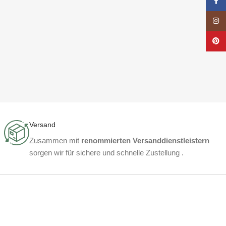
Face
Insta
Pinte
Versand
Zusammen mit
renommierten Versanddienstleistern
sorgen wir für sichere und schnelle Zustellung .