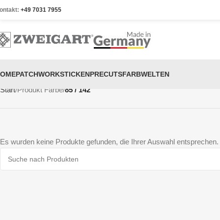
ontakt:
+49 7031 7955
HOME
PATCHWORK
STICKEN
PRECUTS
FARBWELTEN
Start
Produkt Farbe
85 / 142
Es wurden keine Produkte gefunden, die Ihrer Auswahl entsprechen.