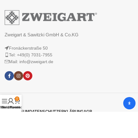
Zweigart & Sawitzki GmbH & Co.KG
Fronäckerstraße 50
Tel: +49(0) 7031-7955
Mail: info@zweigart.de
0
Menü
Mein Konto
Warenkorb
IMPRESSUM
DATENSCHUTZERKLÄRUNG
AGB
© 2025 Zweigart & Sawitzki GmbH & Co. KG