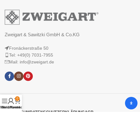
Zweigart & Sawitzki GmbH & Co.KG
Fronäckerstraße 50
Tel: +49(0) 7031-7955
Mail: info@zweigart.de
0
Menü
Mein Konto
Warenkorb
IMPRESSUM
DATENSCHUTZERKLÄRUNG
AGB
© 2025 Zweigart & Sawitzki GmbH & Co. KG