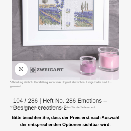
Klicken um zu vergrößern
*Abbildung ähnlich: Darstellung kann vom Original abweichen. Einige Bilder sind KI-
generiert.
104 / 286 | Heft No. 286 Emotions –
Designer creations 2
*Falls eine fehlerhafte Anzeige auftritt, bitte laden Sie die Seite erneut.
Bitte beachten Sie, dass der Preis erst nach Auswahl
der entsprechenden Optionen sichtbar wird.