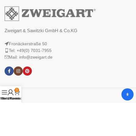
Zweigart & Sawitzki GmbH & Co.KG
Fronäckerstraße 50
Tel: +49(0) 7031-7955
Mail: info@zweigart.de
0
Menü
Mein Konto
Warenkorb
IMPRESSUM
DATENSCHUTZERKLÄRUNG
AGB
© 2025 Zweigart & Sawitzki GmbH & Co. KG