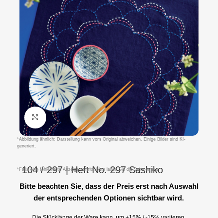
Klicken um zu vergrößern
*Abbildung ähnlich: Darstellung kann vom Original abweichen. Einige Bilder sind KI-
generiert.
104 / 297 | Heft No. 297 Sashiko
*Falls eine fehlerhafte Anzeige auftritt, bitte laden Sie die Seite erneut.
Bitte beachten Sie, dass der Preis erst nach Auswahl
der entsprechenden Optionen sichtbar wird.
Die Stücklänge der Ware kann um +15% / -15% variieren.