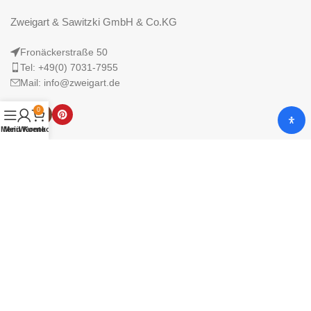
Zweigart & Sawitzki GmbH & Co.KG
Fronäckerstraße 50
Tel: +49(0) 7031-7955
Mail: info@zweigart.de
0
Menü
Mein Konto
Warenkorb
IMPRESSUM
DATENSCHUTZERKLÄRUNG
AGB
© 2025 Zweigart & Sawitzki GmbH & Co. KG