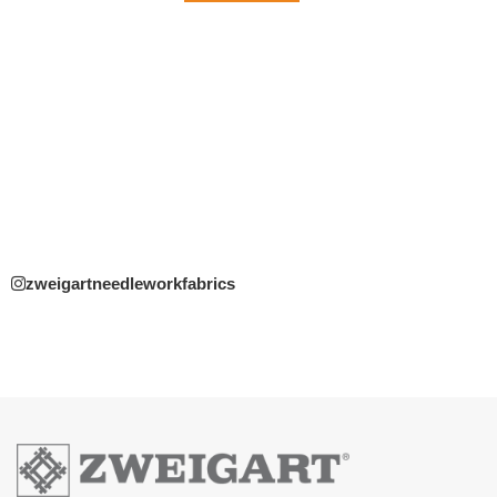
zweigartneedleworkfabrics