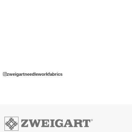
zweigartneedleworkfabrics