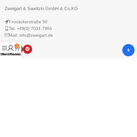
Zweigart & Sawitzki GmbH & Co.KG
Fronäckerstraße 50
Tel: +49(0) 7031-7955
Mail: info@zweigart.de
0
Menü
Mein Konto
Warenkorb
IMPRESSUM
DATENSCHUTZERKLÄRUNG
AGB
© 2025 Zweigart & Sawitzki GmbH & Co. KG