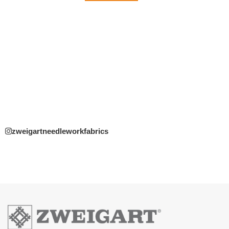
zweigartneedleworkfabrics