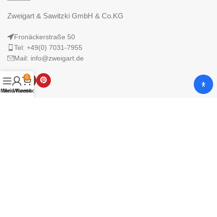
Zweigart & Sawitzki GmbH & Co.KG
Fronäckerstraße 50
Tel: +49(0) 7031-7955
Mail: info@zweigart.de
0
Menü
Mein Konto
Warenkorb
IMPRESSUM
DATENSCHUTZERKLÄRUNG
AGB
© 2025 Zweigart & Sawitzki GmbH & Co. KG