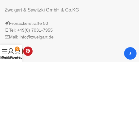
Zweigart & Sawitzki GmbH & Co.KG
Fronäckerstraße 50
Tel: +49(0) 7031-7955
Mail: info@zweigart.de
0
Menü
Mein Konto
Warenkorb
IMPRESSUM
DATENSCHUTZERKLÄRUNG
AGB
© 2025 Zweigart & Sawitzki GmbH & Co. KG