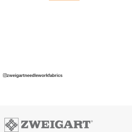
zweigartneedleworkfabrics