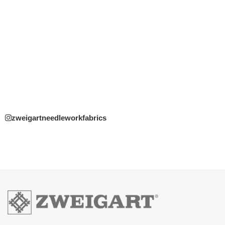
zweigartneedleworkfabrics