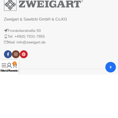
Zweigart & Sawitzki GmbH & Co.KG
Fronäckerstraße 50
Tel: +49(0) 7031-7955
Mail: info@zweigart.de
0
Menü
Mein Konto
Warenkorb
IMPRESSUM
DATENSCHUTZERKLÄRUNG
AGB
© 2025 Zweigart & Sawitzki GmbH & Co. KG