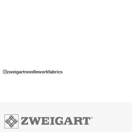
zweigartneedleworkfabrics