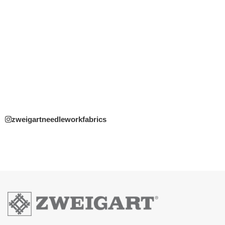
zweigartneedleworkfabrics