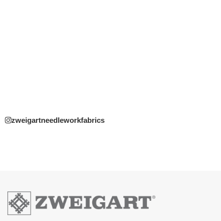
zweigartneedleworkfabrics