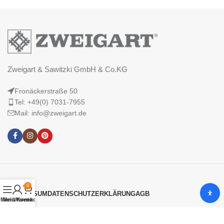
Zweigart & Sawitzki GmbH & Co.KG
Fronäckerstraße 50
Tel: +49(0) 7031-7955
Mail: info@zweigart.de
0
IMPRESSUM
DATENSCHUTZERKLÄRUNG
AGB
Menü
Mein Konto
Warenkorb