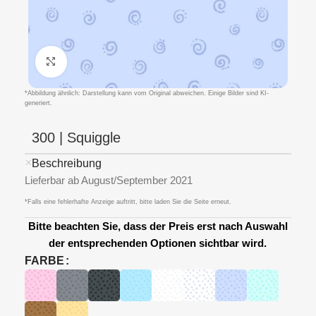
Klicken um zu vergrößern
*Abbildung ähnlich: Darstellung kann vom Original abweichen. Einige Bilder sind KI-
generiert.
300 | Squiggle
Beschreibung
Lieferbar ab August/September 2021
*Falls eine fehlerhafte Anzeige auftritt, bitte laden Sie die Seite erneut.
Bitte beachten Sie, dass der Preis erst nach Auswahl
der entsprechenden Optionen sichtbar wird.
FARBE