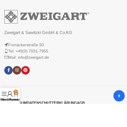
Zweigart & Sawitzki GmbH & Co.KG
Fronäckerstraße 50
Tel: +49(0) 7031-7955
Mail: info@zweigart.de
0
Menü
Mein Konto
Warenkorb
IMPRESSUM
DATENSCHUTZERKLÄRUNG
AGB