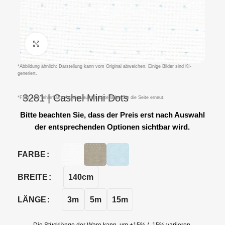
Klicken um zu vergrößern
*Abbildung ähnlich: Darstellung kann vom Original abweichen. Einige Bilder sind KI-
generiert.
3281 | Cashel Mini Dots
*Falls eine fehlerhafte Anzeige auftritt, bitte laden Sie die Seite erneut.
Bitte beachten Sie, dass der Preis erst nach Auswahl
der entsprechenden Optionen sichtbar wird.
FARBE
140cm
BREITE
3m
5m
15m
LÄNGE