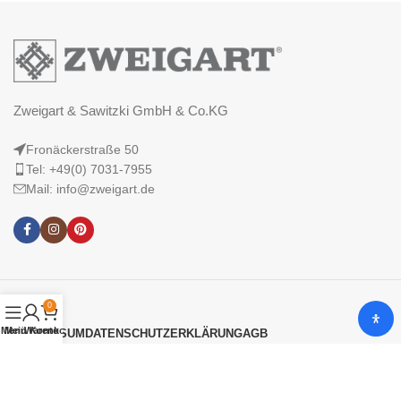
Zweigart & Sawitzki GmbH & Co.KG
Fronäckerstraße 50
Tel: +49(0) 7031-7955
Mail: info@zweigart.de
0
Menü
Mein Konto
Warenkorb
IMPRESSUM
DATENSCHUTZERKLÄRUNG
AGB