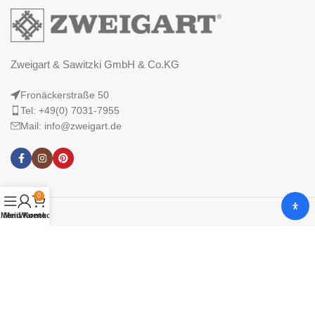
Zweigart & Sawitzki GmbH & Co.KG
Fronäckerstraße 50
Tel: +49(0) 7031-7955
Mail: info@zweigart.de
0
Menü
Mein Konto
Warenkorb
IMPRESSUM
DATENSCHUTZERKLÄRUNG
AGB
© 2025 Zweigart & Sawitzki GmbH & Co. KG