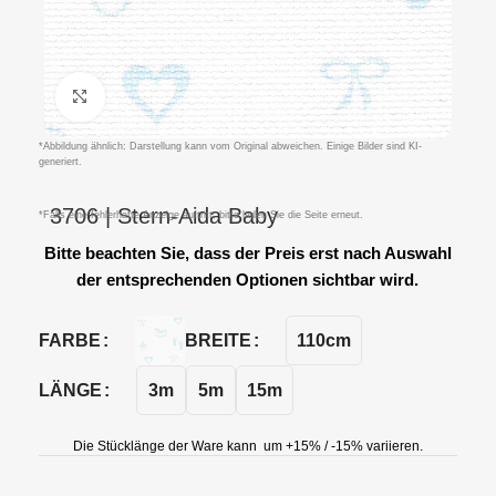
Klicken um zu vergrößern
*Abbildung ähnlich: Darstellung kann vom Original abweichen. Einige Bilder sind KI-
generiert.
3706 | Stern-Aida Baby
*Falls eine fehlerhafte Anzeige auftritt, bitte laden Sie die Seite erneut.
Bitte beachten Sie, dass der Preis erst nach Auswahl
der entsprechenden Optionen sichtbar wird.
110cm
FARBE
BREITE
3m
5m
15m
LÄNGE
Die Stücklänge der Ware kann um +15% / -15% variieren.