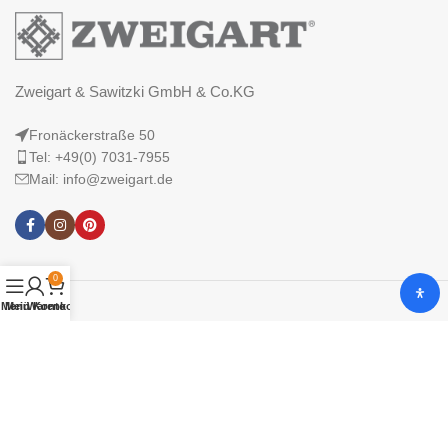
Zweigart & Sawitzki GmbH & Co.KG
Fronäckerstraße 50
Tel: +49(0) 7031-7955
Mail: info@zweigart.de
0
Menü
Mein Konto
Warenkorb
IMPRESSUM
DATENSCHUTZERKLÄRUNG
AGB
© 2025 Zweigart & Sawitzki GmbH & Co. KG