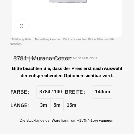
Klicken um zu vergrößern
*Abbildung ähnlich: Darstellung kann vom Original abweichen. Einige Bilder sind KI-
generiert.
3784 | Murano Cotton
*Falls eine fehlerhafte Anzeige auftritt, bitte laden Sie die Seite erneut.
Bitte beachten Sie, dass der Preis erst nach Auswahl
der entsprechenden Optionen sichtbar wird.
3784 / 100
140cm
FARBE
BREITE
3m
5m
15m
LÄNGE
Die Stücklänge der Ware kann um +15% / -15% variieren.