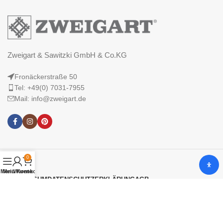
Zweigart & Sawitzki GmbH & Co.KG
Fronäckerstraße 50
Tel: +49(0) 7031-7955
Mail: info@zweigart.de
0
Menü
Mein Konto
Warenkorb
IMPRESSUM
DATENSCHUTZERKLÄRUNG
AGB
© 2025 Zweigart & Sawitzki GmbH & Co. KG