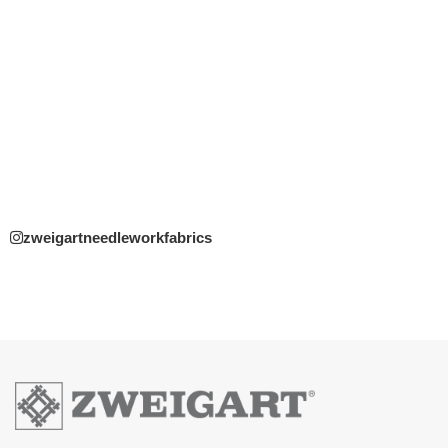
zweigartneedleworkfabrics