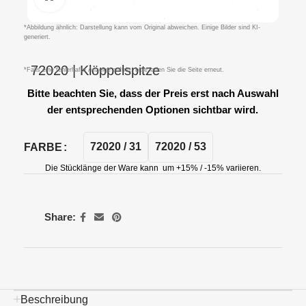
*Abbildung ähnlich: Darstellung kann vom Original abweichen. Einige Bilder sind KI-
generiert.
72020 | Klöppelspitze
*Falls eine fehlerhafte Anzeige auftritt, bitte laden Sie die Seite erneut.
Bitte beachten Sie, dass der Preis erst nach Auswahl
der entsprechenden Optionen sichtbar wird.
72020 / 31
72020 / 53
FARBE
Die Stücklänge der Ware kann um +15% / -15% variieren.
Share:
Beschreibung