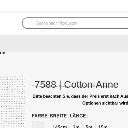
nne
7588 | Cotton-Anne
*Falls eine fehlerhafte Anzeige auftritt, bitte laden Sie die Seite erneut.
Bitte beachten Sie, dass der Preis erst nach A
Optionen sichtbar wird
FARBE
BREITE
LÄNGE
145cm
3m
5m
15m