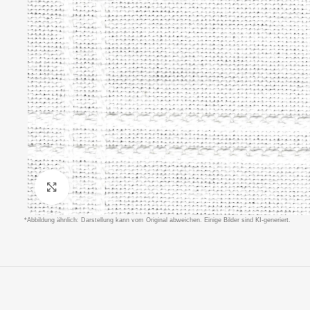
Klicken um zu vergrößern
*Abbildung ähnlich: Darstellung kann vom Original abweichen. Einige Bilder sind KI-generiert.