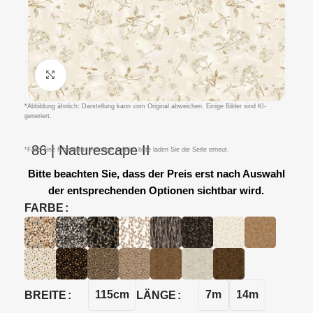
Klicken um zu vergrößern
*Abbildung ähnlich: Darstellung kann vom Original abweichen. Einige Bilder sind KI-
generiert.
86 | Naturescape II
*Falls eine fehlerhafte Anzeige auftritt, bitte laden Sie die Seite erneut.
Bitte beachten Sie, dass der Preis erst nach Auswahl
der entsprechenden Optionen sichtbar wird.
FARBE
115cm
7m
14m
BREITE
LÄNGE