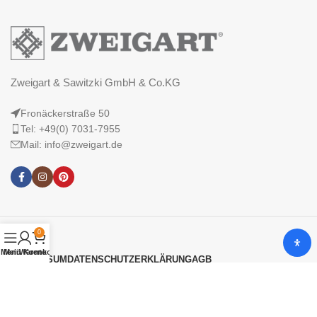
Zweigart & Sawitzki GmbH & Co.KG
Fronäckerstraße 50
Tel: +49(0) 7031-7955
Mail: info@zweigart.de
0
Menü
Mein Konto
Warenkorb
IMPRESSUM
DATENSCHUTZERKLÄRUNG
AGB