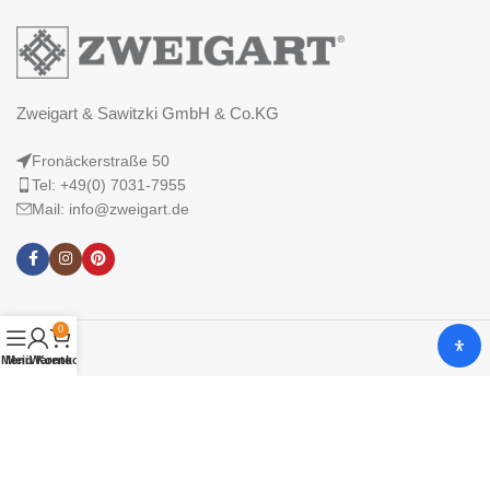
Zweigart & Sawitzki GmbH & Co.KG
Fronäckerstraße 50
Tel: +49(0) 7031-7955
Mail: info@zweigart.de
0
Menü
Mein Konto
Warenkorb
IMPRESSUM
DATENSCHUTZERKLÄRUNG
AGB
© 2025 Zweigart & Sawitzki GmbH & Co. KG