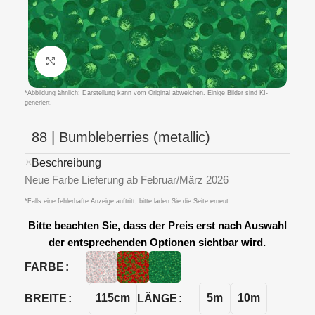
Klicken um zu vergrößern
*Abbildung ähnlich: Darstellung kann vom Original abweichen. Einige Bilder sind KI-
generiert.
88 | Bumbleberries (metallic)
Beschreibung
Neue Farbe Lieferung ab Februar/März 2026
*Falls eine fehlerhafte Anzeige auftritt, bitte laden Sie die Seite erneut.
Bitte beachten Sie, dass der Preis erst nach Auswahl
der entsprechenden Optionen sichtbar wird.
FARBE
115cm
5m
10m
BREITE
LÄNGE