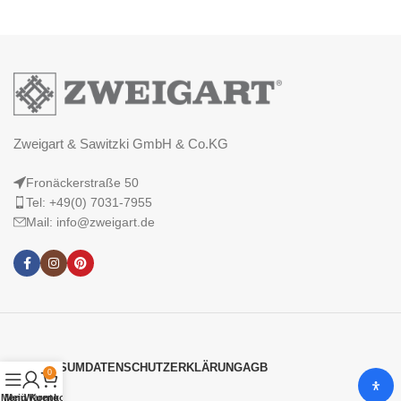
Zweigart & Sawitzki GmbH & Co.KG
Fronäckerstraße 50
Tel: +49(0) 7031-7955
Mail: info@zweigart.de
IMPRESSUM
DATENSCHUTZERKLÄRUNG
AGB
0
Menü
Mein Konto
Warenkorb