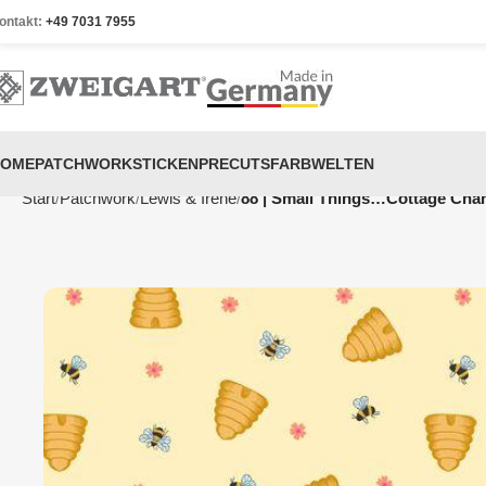
ontakt:
+49 7031 7955
HOME
PATCHWORK
STICKEN
PRECUTS
FARBWELTEN
Start
Patchwork
Lewis & Irene
88 | Small Things…Cottage Cha