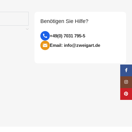
Benötigen Sie Hilfe?
+49(0) 7031 795-5
Email: info@zweigart.de
Face
Insta
Pinte