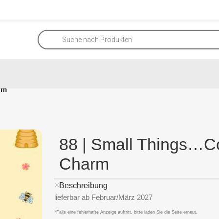
rm
88 | Small Things…C
Charm
Beschreibung
lieferbar ab Februar/März 2027
*Falls eine fehlerhafte Anzeige auftritt, bitte laden Sie die Seite erneut.