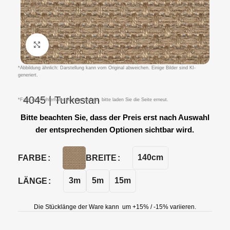
Klicken um zu vergrößern
*Abbildung ähnlich: Darstellung kann vom Original abweichen. Einige Bilder sind KI-
generiert.
4045 | Turkestan
*Falls eine fehlerhafte Anzeige auftritt, bitte laden Sie die Seite erneut.
Bitte beachten Sie, dass der Preis erst nach Auswahl
der entsprechenden Optionen sichtbar wird.
140cm
FARBE
BREITE
3m
5m
15m
LÄNGE
Die Stücklänge der Ware kann um +15% / -15% variieren.