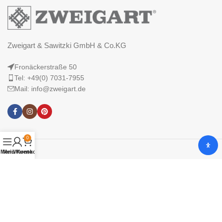
Zweigart & Sawitzki GmbH & Co.KG
Fronäckerstraße 50
Tel: +49(0) 7031-7955
Mail: info@zweigart.de
0
Menü
Mein Konto
Warenkorb
IMPRESSUM
DATENSCHUTZERKLÄRUNG
AGB
© 2025 Zweigart & Sawitzki GmbH & Co. KG